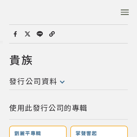
跳
到
:::
全站搜尋
主
要
內
首頁
發行公司
貴族
容
首頁
分享
:::
區
塊
貴族
發行公司:
音樂資料庫
發行公司資料
音樂人口述歷史
(點擊開啟/收合以下內容)
數位典藏
使用此發行公司的專輯
專文專區
劉麗平專輯
掌聲響起