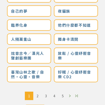
網站導覽
自己的夢
夜貓族
關於資料庫
臨界化身
他們什麼都不知道
音樂空間
人隔萬重山
獨身卡清閑
音樂獎項
炫音古今／漢光人
放鬆 / 心靈紓壓音
聲創藝樂團
樂
組織協會
臺灣山林之歌 / 自
好眠 / 心靈紓壓音
曲目統計表
然‧心靈‧音樂
樂 CD2
臺北流行音樂中心
1
2
3
4
5
隱私權保護政策