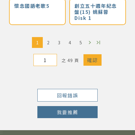
懷念國語老歌5
創立五十週年紀念
著作權及免責聲明
盤(15) 姚蘇蓉
Disk 1
1
2
3
4
5
之 49 頁
回報錯誤
我要推薦
:::