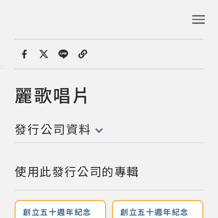
跳
到
:::
全站搜尋
主
要
內
首頁
發行公司
麗歌唱片
容
首頁
分享
:::
區
塊
麗歌唱片
發行公司:
音樂資料庫
發行公司資料
音樂人口述歷史
(點擊開啟/收合以下內容)
數位典藏
使用此發行公司的專輯
專文專區
創立五十週年紀念
創立五十週年紀念