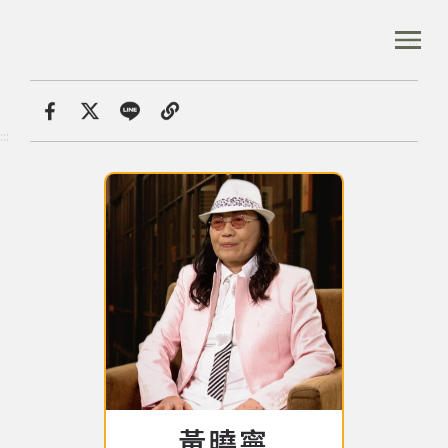
跳
到
:::
全站搜尋
主
要
內
首頁
數位典藏
容
首頁
分享
:::
區
塊
音樂資料庫
音樂人口述歷史
數位典藏
專文專區
黃曉寧