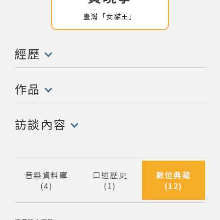
臺灣「女貓王」
網站導覽
關於資料庫
經歷
(點擊開啟/收合以下內容)
音樂空間
作品
(點擊開啟/收合以下內容)
音樂獎項
訪談內容
組織協會
(點擊開啟/收合以下內容)
曲目統計表
音樂資料庫
口述歷史
數位典藏
4
1
12
筆資料
筆資料
筆資料
臺北流行音樂中心
隱私權保護政策