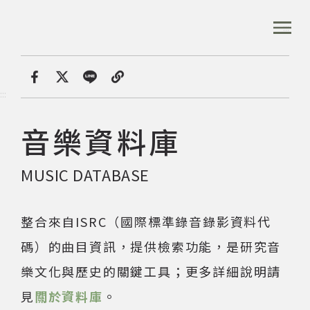
跳
到
:::
全站搜尋
主
要
內
首頁
音樂資料庫
容
首頁
分享
:::
區
塊
音樂資料庫
音樂資料庫
MUSIC DATABASE
音樂人口述歷史
整合來自ISRC（國際標準錄音錄影資料代
數位典藏
碼）的曲目資訊，提供檢索功能，是研究音
樂文化與歷史的關鍵工具；更多詳細說明請
專文專區
見
關於資料庫
。