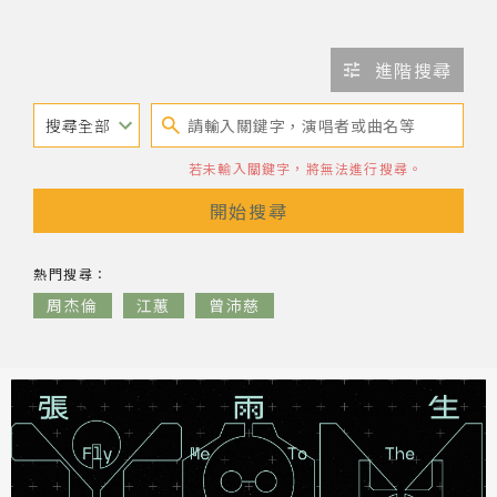
網站導覽
進階搜尋
關於資料庫
音樂空間
若未輸入關鍵字，將無法進行搜尋。
開始搜尋
音樂獎項
音樂人
熱門
搜尋：
組織協會
周杰倫
江蕙
曾沛慈
曲目統計表
臺北流行音樂中心
隱私權保護政策