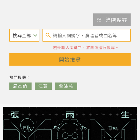
網站導覽
進階搜尋
關於資料庫
音樂空間
若未輸入關鍵字，將無法進行搜尋。
開始搜尋
音樂獎項
音樂人
熱門
搜尋：
組織協會
周杰倫
江蕙
曾沛慈
曲目統計表
臺北流行音樂中心
隱私權保護政策