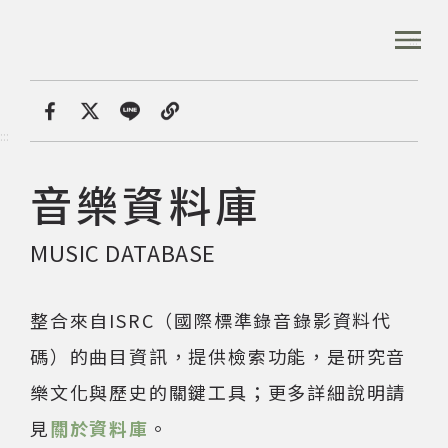
跳
到
:::
全站搜尋
主
要
內
首頁
音樂資料庫
容
首頁
分享
:::
區
塊
音樂資料庫
音樂資料庫
MUSIC DATABASE
音樂人口述歷史
整合來自ISRC（國際標準錄音錄影資料代
數位典藏
碼）的曲目資訊，提供檢索功能，是研究音
樂文化與歷史的關鍵工具；更多詳細說明請
專文專區
見
關於資料庫
。