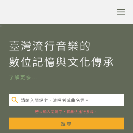
跳
到
:::
全站搜尋
主
要
:::
內
容
首頁
音樂資料庫搜尋
臺灣流行音樂的
區
塊
數位記憶與文化傳承
音樂資料庫
了解更多
音樂人口述歷史
請輸⼊關鍵字，演唱者或曲名等。
數位典藏
若未輸入關鍵字，將無法進行搜尋。
專文專區
搜尋