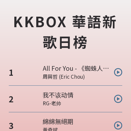
KKBOX 華語新
歌日榜
All For You - 《蜘蛛人：
曲目名稱:
1
重生日》電影片尾曲
周興哲 (Eric Chou)
表演人:
我不该动情
曲目名稱:
2
RG-老帅
表演人:
綿綿無絕期
曲目名稱:
3
黃奇斌
表演人: