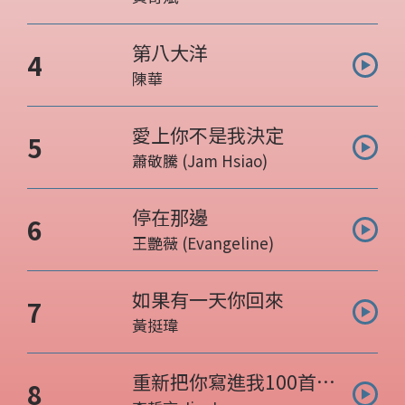
第八大洋
曲目名稱:
4
陳華
表演人:
愛上你不是我決定
曲目名稱:
5
蕭敬騰 (Jam Hsiao)
表演人:
停在那邊
曲目名稱:
6
王艷薇 (Evangeline)
表演人:
如果有一天你回來
曲目名稱:
7
黃挺瑋
表演人:
重新把你寫進我100首情
曲目名稱:
8
歌