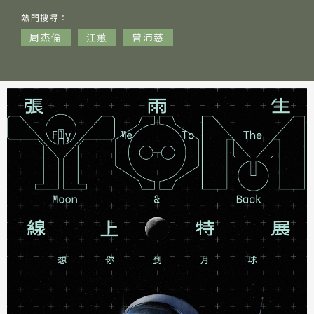
音樂人
熱門
搜尋：
網站導覽
周杰倫
江蕙
曾沛慈
關於資料庫
音樂空間
音樂獎項
組織協會
曲目統計表
臺北流行音樂中心
隱私權保護政策