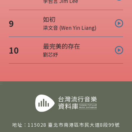
李哲言 Jim Lee
表演人:
如初
曲目名稱:
9
梁文音 (Wen Yin Liang)
表演人:
最完美的存在
曲目名稱:
10
劉芯妤
表演人:
:::
地址：
115028 臺北市南港區市民大道8段99號