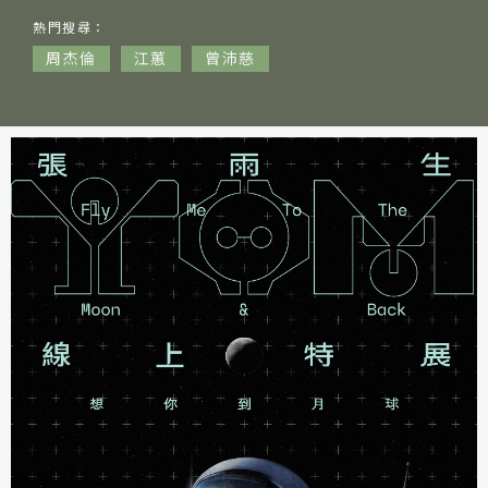
音樂人
熱門
搜尋：
網站導覽
周杰倫
江蕙
曾沛慈
關於資料庫
音樂空間
音樂獎項
組織協會
曲目統計表
臺北流行音樂中心
隱私權保護政策