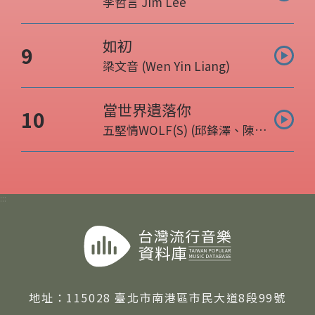
李哲言 Jim Lee
表演人:
如初
曲目名稱:
9
梁文音 (Wen Yin Liang)
表演人:
當世界遺落你
曲目名稱:
10
五堅情WOLF(S) (邱鋒澤、陳零
表演人:
九、黃偉晉、賴晏駒、婁峻碩)
:::
地址：
115028 臺北市南港區市民大道8段99號