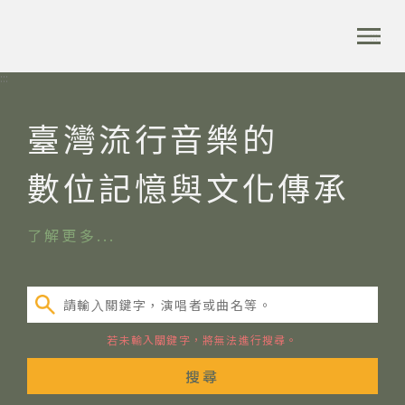
跳
到
:::
全站搜尋
主
要
:::
內
容
首頁
音樂資料庫搜尋
臺灣流行音樂的
區
塊
數位記憶與文化傳承
音樂資料庫
了解更多
音樂人口述歷史
請輸⼊關鍵字，演唱者或曲名等。
數位典藏
若未輸入關鍵字，將無法進行搜尋。
專文專區
搜尋