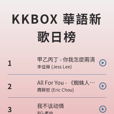
KKBOX 華語新
歌日榜
甲乙丙丁 - 你我怎麼兩清
曲目名稱:
1
李佳薇 (Jess Lee)
表演人:
All For You - 《蜘蛛人：
曲目名稱:
2
重生日》電影片尾曲
周興哲 (Eric Chou)
表演人:
我不该动情
曲目名稱:
3
RG-老帅
表演人: