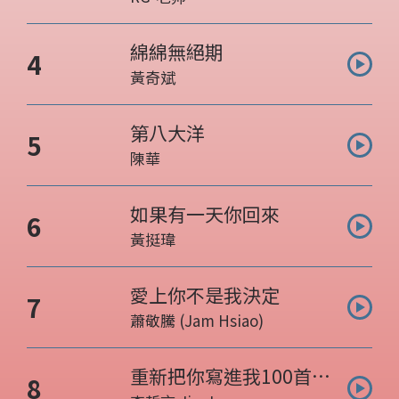
綿綿無絕期
曲目名稱:
4
黃奇斌
表演人:
第八大洋
曲目名稱:
5
陳華
表演人:
如果有一天你回來
曲目名稱:
6
黃挺瑋
表演人:
愛上你不是我決定
曲目名稱:
7
蕭敬騰 (Jam Hsiao)
表演人:
重新把你寫進我100首情
曲目名稱:
8
歌